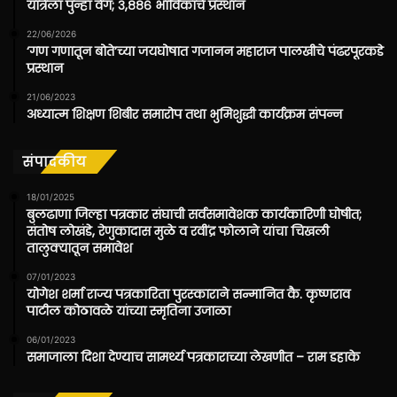
यात्रेला पुन्हा वेग; ३,८८६ भाविकांचे प्रस्थान
22/06/2026
‘गण गणातून बोते’च्या जयघोषात गजानन महाराज पालखीचे पंढरपूरकडे
प्रस्थान
21/06/2023
अध्यात्म शिक्षण शिबीर समारोप तथा भुमिशुद्धी कार्यक्रम संपन्न
संपादकीय
18/01/2025
बुलढाणा जिल्हा पत्रकार संघाची सर्वसमावेशक कार्यकारिणी घोषीत;
संतोष लोखंडे, रेणुकादास मुळे व रवींद्र फोलाने यांचा चिखली
तालुक्यातून समावेश
07/01/2023
योगेश शर्मा राज्य पत्रकारिता पुरस्काराने सन्मानित कै. कृष्णराव
पाटील कोठावळे यांच्या स्मृतिना उजाळा
06/01/2023
समाजाला दिशा देण्याच सामर्थ्य पत्रकाराच्या लेखणीत – राम डहाके