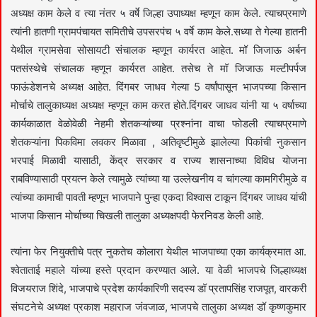
अध्यक्ष काम केले व त्या नंतर ५ वर्षे जिल्हा उपाध्यक्ष म्हणून काम केले. त्याचप्रमाणे
त्यांनी हातणी ग्रामपंचायत समितीचे उपसरपंच ५ वर्षे काम केले.सध्या ते गेल्या हातनी
येथील ग्रामसेवा सोसायटी संचालक म्हणून कार्यरत आहेत. मॉ जिजाऊ अर्बन
पतसंस्थेचे संचालक म्हणून कार्यरत आहेत. तसेच ते मॉ जिजाऊ मल्टीपर्पज
फाऊंडेशनचे अध्यक्ष आहेत. दिंगबर जाधव गेल्या 5 वर्षांपासून भाजपच्या किसान
मोर्चाचे तालुकाध्यक्ष अध्यक्ष म्हणून काम करत होते.दिंगबर जाधव यांनी या ५ वर्षाच्या
कार्यकाळात वेळोवेळी नेहमी शेतकऱ्यांच्या प्रश्नांना वाचा फोडली त्याचप्रमाणे
शेतकऱ्यांना पिकविमा लवकर मिळावा , अतिवृष्टीमुळे झालेल्या पिकांची नुकसान
भरपाई मिळावी यासाठी, केंद्र सरकार व राज्य शासनाच्या विविध योजना
राबविण्यासाठी प्रयत्न केले त्यामुळे त्यांच्या या उल्लेखनीय व चांगल्या कामगिरीमुळे व
त्यांच्या कामाची पावती म्हणून भाजपाने पुन्हा एकदा विश्वास टाकून दिंगबर जाधव यांची
भाजपा किसान मोर्चाच्या चिखली तालुका अध्यक्षपदी फेरनिवड केली आहे.
त्यांना फेर नियुक्तीचे पत्र नुकतेच कोलारा येथील भाजपाच्या एका कार्यक्रमात आ.
श्वेताताई महाले यांच्या हस्ते प्रदान करण्यात आले. या वेळी भाजपचे जिल्हाध्यक्ष
विजयराज शिंदे, भाजपाचे प्रदेश कार्यकारिणी सदस्य डॉ प्रतापसिंह राजपूत, वारकरी
संघटनेचे अध्यक्ष प्रकाश महाराज जंवजाळ, भाजपचे तालुका अध्यक्ष डॉ कृष्णकुमार