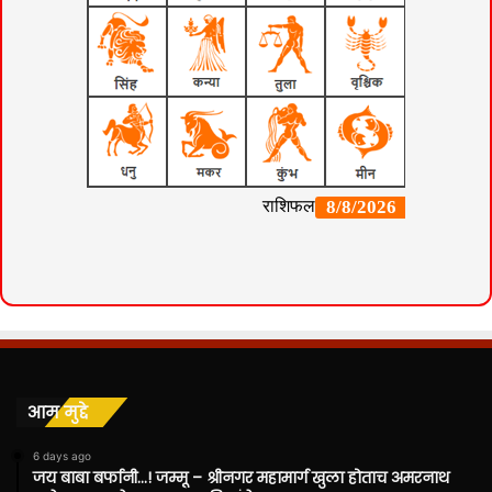
आम मुद्दे
6 days ago
जय बाबा बर्फानी…! जम्मू – श्रीनगर महामार्ग खुला होताच अमरनाथ