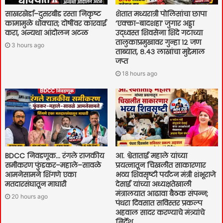
साखरखेर्डा–दुसरबीड रस्ता निकृष्ट
शेतात मध्यरात्री पोलिसांचा छापा
कामामुळे धोक्यात; दोषींवर कारवाई
‘एक्का-बादशहा’ जुगार अड्डा
करा, अन्यथा आंदोलन अटळ
उद्ध्वस्त शिवसेना शिंदे गटाच्या
तालुकाप्रमुखावर गुन्हा १२ जण
3 hours ago
ताब्यात, ८.४३ लाखांचा मुद्देमाल
जप्त
18 hours ago
BDCC निवडणूक… रंगले राजकीय
आ. श्वेताताई महाले यांच्या
समीकरण फुंडकर–महाले–सावळे
प्रयत्नातून चिखलीत साकारणार
आमनेसामने शिंगणे एका
भव्य शिवसृष्टी पर्यटन मंत्री शंभूराजे
मतदारसंघातून माघारी
देसाई यांच्या अध्यक्षतेखाली
मंत्रालयात आढावा बैठक संपन्न;
20 hours ago
पंधरा दिवसात सविस्तर प्रकल्प
अहवाल सादर करण्याचे मंत्र्यांचे
निर्देश