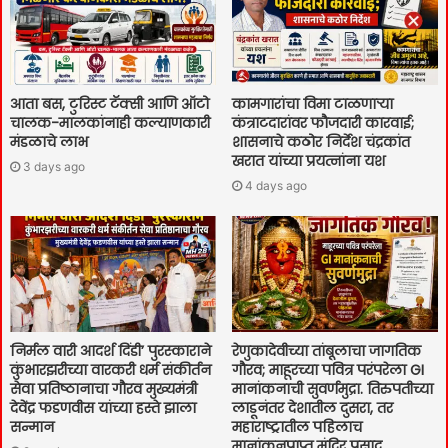
आता बस, टुरिस्ट टॅक्सी आणि ऑटो
कामगारांचा विमा टाळणाऱ्या
चालक-मालकांनाही कल्याणकारी
कंत्राटदारांवर फौजदारी कारवाई;
मंडळाचे लाभ
शासनाचे कठोर निर्देश चंद्रकांत
खरात यांच्या प्रयत्नांना यश
3 days ago
4 days ago
निर्मल वारी आदर्श दिंडी’ पुरस्काराने
रेणुकादेवीच्या तांबूलाचा जागतिक
कुंभारझरीच्या वारकरी धर्म संकीर्तन
गौरव; माहूरच्या पवित्र परंपरेला GI
सेवा प्रतिष्ठानाचा गौरव मुख्यमंत्री
मानांकनाची सुवर्णमुद्रा. तिरुपतीच्या
देवेंद्र फडणवीस यांच्या हस्ते झाला
लाडूनंतर देशातील दुसरा, तर
सन्मान
महाराष्ट्रातील पहिलाच
मानांकनप्राप्त मंदिर प्रसाद