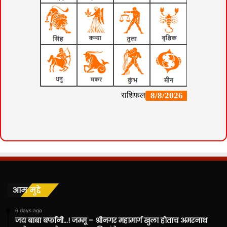
आम मुद्दे
6 days ago
जय बाबा बर्फानी…! जम्मू – श्रीनगर महामार्ग खुला होताच अमरनाथ