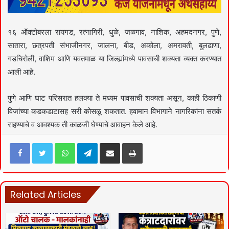
१६ ऑक्टोबरला रायगड, रत्नागिरी, धुळे, जळगाव, नाशिक, अहमदनगर, पुणे,
सातारा, छत्रपती संभाजीनगर, जालना, बीड, अकोला, अमरावती, बुलढाणा,
गडचिरोली, वाशिम आणि यवतमाळ या जिल्ह्यांमध्ये पावसाची शक्यता व्यक्त करण्यात
आली आहे.
पुणे आणि घाट परिसरात हलक्या ते मध्यम पावसाची शक्यता असून, काही ठिकाणी
विजांच्या कडकडाटासह सरी कोसळू शकतात. हवामान विभागाने नागरिकांना सतर्क
राहण्याचे व आवश्यक ती काळजी घेण्याचे आवाहन केले आहे.
Facebook
Twitter
WhatsApp
Telegram
Share via Email
Print
Related Articles