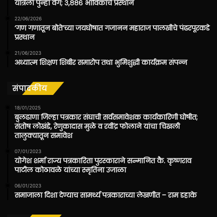
यात्रेला पुन्हा वेग; ३,८८६ भाविकांचे प्रस्थान
22/06/2026
‘गण गणातून बोते’च्या जयघोषात गजानन महाराज पालखीचे पंढरपूरकडे
प्रस्थान
21/06/2023
अध्यात्म शिक्षण शिबीर समारोप तथा भुमिशुद्धी कार्यक्रम संपन्न
संपादकीय
18/01/2025
बुलढाणा जिल्हा पत्रकार संघाची सर्वसमावेशक कार्यकारिणी घोषीत;
संतोष लोखंडे, रेणुकादास मुळे व रवींद्र फोलाने यांचा चिखली
तालुक्यातून समावेश
07/01/2023
योगेश शर्मा राज्य पत्रकारिता पुरस्काराने सन्मानित कै. कृष्णराव
पाटील कोठावळे यांच्या स्मृतिना उजाळा
06/01/2023
समाजाला दिशा देण्याच सामर्थ्य पत्रकाराच्या लेखणीत – राम डहाके