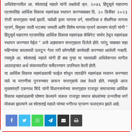
अधिवेशनातील आ. श्वेताताई महाले यांनी लक्षवेधी क्र. २०७६ हिंदुसूर्य महाराणा
प्रतापसिंह आर्थिक विकास महामंडळ स्थापन करण्याबाबत दि. २० डिसैंबर २०२३
रोजी सभागृहात चर्चा झाली. यावेळी इतर मागास वर्ग, सामजिक व शैक्षणिक मागास
प्रवर्ग, विमुक्त जाती भटक्या जमाती आणि विशेष मागास प्रवर्ग कल्याण मंत्री यांनी ”
हिंदुसूर्य महाराणा प्रतापसिंह आर्थिक विकास महामंडळ कॅबिनेट समोर ठेवून महामंडळ
स्थापन करण्यात येईल ” असे आश्र्वासन सभागृहाला दिलेले होते. परंतु, याबाबत सहा
महिन्यांचा कालावधी उलटून गेला तरी कोणतीही कार्यवाही करण्यात आलेली नव्हती.
त्यामुळे आ. श्वेताताई महाले यांनी ही बाब पुन्हा या पावसाळी अधिवेशनात मागील
आठवड्यात अर्थ संकल्पवरील चर्चेदरम्यान उपस्थित केली होती.
या आर्थिक विकास महामंडळाची फाईल शोधून तातडीने महामंडळ स्थापन करण्यात
यावे या मागणीचा पुनरुच्चार करून सभागृहाचे लक्ष वेधले होते. त्यामुळे आज
मुख्यमंत्री एकनाथ शिंदे यांनी विधानसभेच्या सभागृहात राजपूत समाजाच्या आर्थिक
विकास महामंडळाची घोषणा केल्याने सकल राजपूत समाज बांधवांच्या उन्नतीचा मार्ग
मोकळा झाल्याने आ श्वेताताई महाले यांच्या भगीरथ प्रयत्न फलद्रूप झाले आहे.
Facebook
Twitter
WhatsApp
Telegram
Share via Email
Print