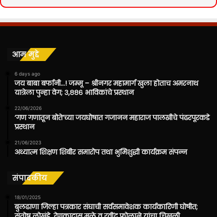
आम मुद्दे
6 days ago
जय बाबा बर्फानी…! जम्मू – श्रीनगर महामार्ग खुला होताच अमरनाथ
यात्रेला पुन्हा वेग; ३,८८६ भाविकांचे प्रस्थान
22/06/2026
‘गण गणातून बोते’च्या जयघोषात गजानन महाराज पालखीचे पंढरपूरकडे
प्रस्थान
21/06/2023
अध्यात्म शिक्षण शिबीर समारोप तथा भुमिशुद्धी कार्यक्रम संपन्न
संपादकीय
18/01/2025
बुलढाणा जिल्हा पत्रकार संघाची सर्वसमावेशक कार्यकारिणी घोषीत;
संतोष लोखंडे, रेणुकादास मुळे व रवींद्र फोलाने यांचा चिखली