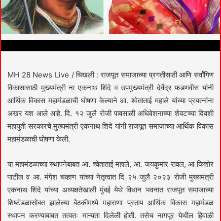
MH 28 News Live / चिखली : राजपूत समाजाच्या प्रगतीसाठी आणि सर्वांगिण
विकासासाठी मुख्यमंत्री ना एकनाथ शिंदे व उपमुख्यमंत्री देवेंद्र फडणवीस यांनी
आर्थिक विकास महामंडळाची घोषणा केल्याने आ. श्वेताताई महाले यांच्या प्रयत्नांना
अखर यश आले आहे. दि. १२ जुलै रोजी पावसाळी अधिवेशनाच्या शेवटच्या दिवशी
महायुती सरकारचे मुख्यमंत्री एकनाथ शिंदे यांनी राजपूत समाजाच्या आर्थिक विकास
महामंडळाची घोषणा केली.
या महामंडळाच्या स्थापनेबाबत आ. श्वेताताई महाले, आ. जयकुमार रावल, आ किशोर
पाटील व आ. मंगेश चव्हाण यांच्या नेतृत्वात दि २५ जुलै २०२३ रोजी मुख्यमंत्री
एकनाथ शिंदे यांच्या अध्यक्षतेखाली मुंबई येथे विधान भवनात राजपूत समाजाच्या
शिष्टंडळासोबत झालेल्या बैठकीमध्ये महाराणा प्रताप आर्थिक विकास महामंडळ
स्थापन करण्याबाबत तत्वतः मान्यता दिलेली होती. तसेच नागपूर येथील हिवाळी