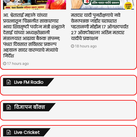
आ. श्वेताताई महाले यांच्या
मतदार यादी पुनरीक्षणाचे नवे
प्रयत्नातून चिखलीत साकारणार
वेळापत्रक जाहीर घराघरात
भव्य शिवसृष्टी पर्यटन मंत्री शंभूराजे
पडताळणी मोहीम १७ ऑगस्टपर्यंत
देसाई यांच्या अध्यक्षतेखाली
२७ ऑक्टोबरला अंतिम मतदार
मंत्रालयात आढावा बैठक संपन्न;
यादीचे प्रकाशन
पंधरा दिवसात सविस्तर प्रकल्प
18 hours ago
अहवाल सादर करण्याचे मंत्र्यांचे
निर्देश
17 hours ago
Live FM Radio
विज्ञापन बॉक्स
Live Cricket