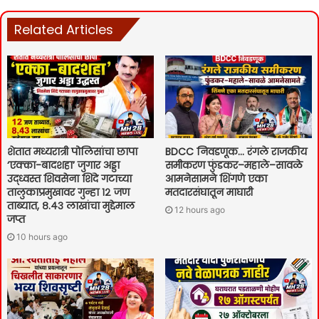
Related Articles
शेतात मध्यरात्री पोलिसांचा छापा
BDCC निवडणूक… रंगले राजकीय
‘एक्का-बादशहा’ जुगार अड्डा
समीकरण फुंडकर–महाले–सावळे
उद्ध्वस्त शिवसेना शिंदे गटाच्या
आमनेसामने शिंगणे एका
तालुकाप्रमुखावर गुन्हा १२ जण
मतदारसंघातून माघारी
ताब्यात, ८.४३ लाखांचा मुद्देमाल
12 hours ago
जप्त
10 hours ago