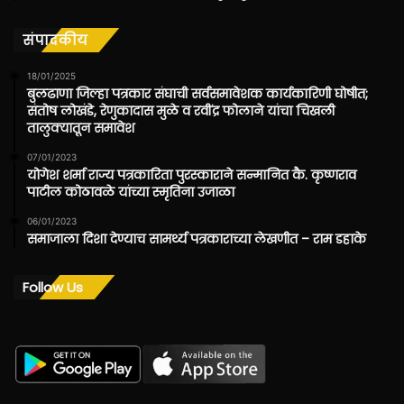
संपादकीय
18/01/2025
बुलढाणा जिल्हा पत्रकार संघाची सर्वसमावेशक कार्यकारिणी घोषीत;
संतोष लोखंडे, रेणुकादास मुळे व रवींद्र फोलाने यांचा चिखली
तालुक्यातून समावेश
07/01/2023
योगेश शर्मा राज्य पत्रकारिता पुरस्काराने सन्मानित कै. कृष्णराव
पाटील कोठावळे यांच्या स्मृतिना उजाळा
06/01/2023
समाजाला दिशा देण्याच सामर्थ्य पत्रकाराच्या लेखणीत – राम डहाके
Follow Us