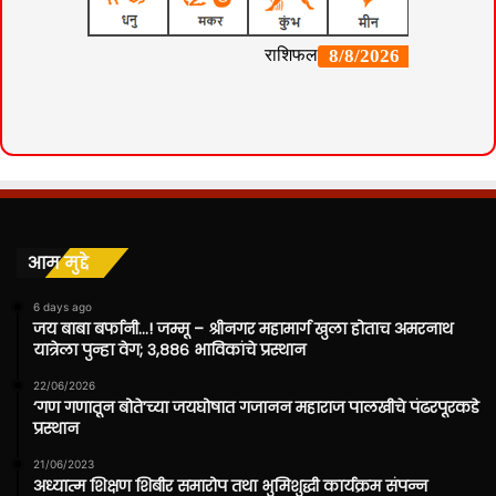
आम मुद्दे
6 days ago
जय बाबा बर्फानी…! जम्मू – श्रीनगर महामार्ग खुला होताच अमरनाथ
यात्रेला पुन्हा वेग; ३,८८६ भाविकांचे प्रस्थान
22/06/2026
‘गण गणातून बोते’च्या जयघोषात गजानन महाराज पालखीचे पंढरपूरकडे
प्रस्थान
21/06/2023
अध्यात्म शिक्षण शिबीर समारोप तथा भुमिशुद्धी कार्यक्रम संपन्न