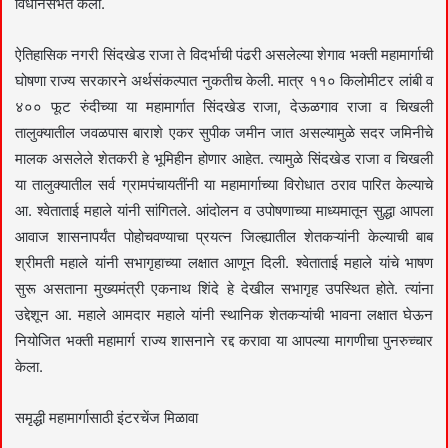
विधानसभेत केली.
ऐतिहासिक नगरी सिंदखेड राजा ते विदर्भाची पंढरी असलेल्या शेगाव भक्ती महामार्गाची
घोषणा राज्य सरकारने अर्थसंकल्पात नुकतीच केली. मात्र ११० किलोमीटर लांबी व
४०० फूट रुंदीच्या या महामार्गात सिंदखेड राजा, देऊळगाव राजा व चिखली
तालुक्यातील जवळपास बाराशे एकर सुपीक जमीन जात असल्यामुळे सदर जमिनीचे
मालक असलेले शेतकरी हे भूमिहीन होणार आहेत. त्यामुळे सिंदखेड राजा व चिखली
या तालुक्यातील सर्व ग्रामपंचायतींनी या महामार्गाच्या विरोधात ठराव पारित केल्याचे
आ. श्वेताताई महाले यांनी सांगितले. आंदोलन व उपोषणाच्या माध्यमातून सुद्धा आपला
आवाज शासनापर्यंत पोहोचवण्याचा प्रयत्न जिल्ह्यातील शेतकऱ्यांनी केल्याची बाब
श्रीमती महाले यांनी सभागृहाच्या लक्षात आणून दिली. श्वेताताई महाले यांचे भाषण
सुरू असताना मुख्यमंत्री एकनाथ शिंदे हे देखील सभागृह उपस्थित होते. त्यांना
उद्देशून आ. महाले आमदार महाले यांनी स्थानिक शेतकऱ्यांची भावना लक्षात घेऊन
नियोजित भक्ती महामार्ग राज्य शासनाने रद्द करावा या आपल्या मागणीचा पुनरुच्चार
केला.
समृद्धी महामार्गासाठी इंटरचेंज मिळावा