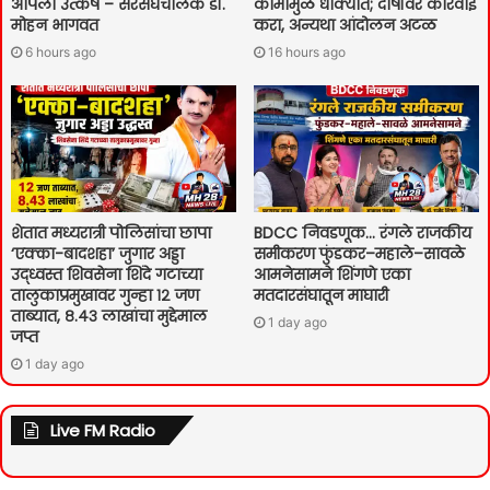
आपला उत्कर्ष – सरसंघचालक डॉ.
कामामुळे धोक्यात; दोषींवर कारवाई
मोहन भागवत
करा, अन्यथा आंदोलन अटळ
6 hours ago
16 hours ago
शेतात मध्यरात्री पोलिसांचा छापा
BDCC निवडणूक… रंगले राजकीय
‘एक्का-बादशहा’ जुगार अड्डा
समीकरण फुंडकर–महाले–सावळे
उद्ध्वस्त शिवसेना शिंदे गटाच्या
आमनेसामने शिंगणे एका
तालुकाप्रमुखावर गुन्हा १२ जण
मतदारसंघातून माघारी
ताब्यात, ८.४३ लाखांचा मुद्देमाल
1 day ago
जप्त
1 day ago
Live FM Radio