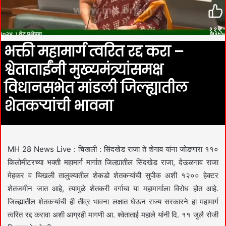
भक्ती महामार्ग त्वरित रद्द करा –
श्वेताताईंनी मुख्यमंत्र्यांसमक्ष
विधानसभेत मांडली जिल्ह्यातील
शेतकऱ्यांची भावना
MH 28 News Live : चिखली : सिंदखेड राजा ते शेगाव यांना जोडणारा ११०
किलोमीटरच्या भक्ती महामार्ग मार्गात जिल्ह्यातील सिंदखेड राजा, देऊळगाव राजा
मेहकर व चिखली तालुक्यातील शेकडो शेतकऱ्यांची सुपीक अशी १२०० हेक्टर
शेतजमीन जात आहे, त्यामुळे शेतकरी वर्गाचा या महामार्गाला विरोध होत आहे.
जिल्ह्यातील शेतकऱ्यांची ही तीव्र भावना लक्षात घेऊन राज्य सरकारने हा महामार्ग
त्वरित रद्द करावा अशी आग्रही मागणी आ. श्वेताताई महाले यांनी दि. ११ जुलै रोजी