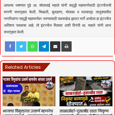
आपल्या भाषणात पुढे आ. श्वेताताई महाले यांनी समृद्धी महामार्गासाठी इंटरचेंजची
मागणी सभागृहात केली. चिखली, बुलढाणा, मोताळा व मलकापूर तालुक्यातील
नागरिकांना समृद्धी महामार्गावर जाण्यासाठी पळसखेड झाल्टा मार्गे असोला हा इंटरचेंज
अतिशय जवळचा आहे. तो इंटरचेंज मिळावा अशी विनंती आ. महाले यांनी आज
सभागृहात केली.
Facebook
Twitter
WhatsApp
Telegram
Share via Email
Print
Related Articles
भटक्या विमुक्तांचा उत्कर्ष म्हणजेच
साखरखेर्डा–दुसरबीड रस्ता निकृष्ट