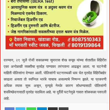
दरम्यान, २९ जुलै रोजी सकाळच्या सुमारास शेख कयूम यांच्या शेतातील विहिरीत
एका अनोळखी व्यक्तीचा मृतदेह पाण्यावर तरंगताना आढळून आला. या घटनेची
माहिती पोलिसांना देण्यात आली. पोलिसांनी घटनास्थळी धाव घेत मृतदेह विहिरीबाहेर
काढला असता तो स्वप्निल भारंबे याचाच असल्याचे निष्पन्न झाले. या प्रकरणी
अधिक तपास सुरू असून, मृत्यूचे नेमके कारण शोधण्यासाठी पोलिसांनी
शवविच्छेदनासाठी मृतदेह पाठविला आहे. या दुर्दैवी घटनेमुळे गावात शोककळा पसरली
आहे.
Facebook
Twitter
WhatsApp
Telegram
Share via Email
Print