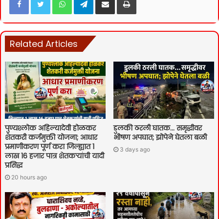
Related Articles
पुण्यश्लोक अहिल्यादेवी होळकर
डुलकी ठरली घातक… समृद्धीवर
शेतकरी कर्जमुक्ती योजना; आधार
भीषण अपघात; झोपेने घेतला बळी
प्रमाणीकरण पूर्ण करा जिल्ह्यात 1
3 days ago
लाख 16 हजार पात्र शेतकऱ्यांची यादी
प्रसिद्ध
20 hours ago