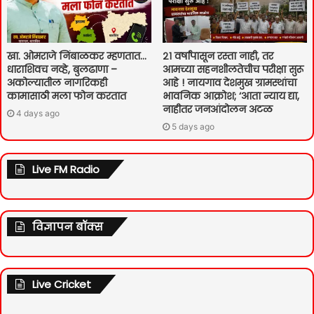
खा. ओमराजे निंबाळकर म्हणतात…
२१ वर्षांपासून रस्ता नाही, तर
धाराशिवच नव्हे, बुलढाणा –
आमच्या सहनशीलतेचीच परीक्षा सुरू
अकोल्यातील नागरिकही
आहे ! नायगाव देशमुख ग्रामस्थांचा
कामासाठी मला फोन करतात
भावनिक आक्रोश; ‘आता न्याय द्या,
नाहीतर जनआंदोलन अटळ
4 days ago
5 days ago
Live FM Radio
विज्ञापन बॉक्स
Live Cricket