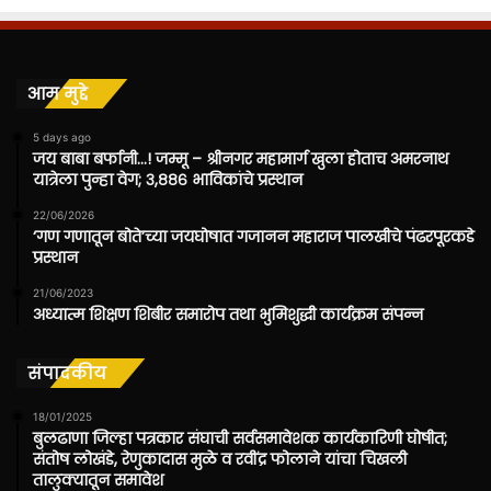
आम मुद्दे
5 days ago
जय बाबा बर्फानी…! जम्मू – श्रीनगर महामार्ग खुला होताच अमरनाथ
यात्रेला पुन्हा वेग; ३,८८६ भाविकांचे प्रस्थान
22/06/2026
‘गण गणातून बोते’च्या जयघोषात गजानन महाराज पालखीचे पंढरपूरकडे
प्रस्थान
21/06/2023
अध्यात्म शिक्षण शिबीर समारोप तथा भुमिशुद्धी कार्यक्रम संपन्न
संपादकीय
18/01/2025
बुलढाणा जिल्हा पत्रकार संघाची सर्वसमावेशक कार्यकारिणी घोषीत;
संतोष लोखंडे, रेणुकादास मुळे व रवींद्र फोलाने यांचा चिखली
तालुक्यातून समावेश