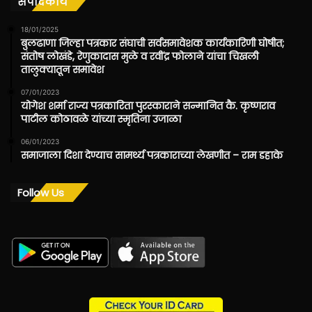
संपादकीय
18/01/2025
बुलढाणा जिल्हा पत्रकार संघाची सर्वसमावेशक कार्यकारिणी घोषीत;
संतोष लोखंडे, रेणुकादास मुळे व रवींद्र फोलाने यांचा चिखली
तालुक्यातून समावेश
07/01/2023
योगेश शर्मा राज्य पत्रकारिता पुरस्काराने सन्मानित कै. कृष्णराव
पाटील कोठावळे यांच्या स्मृतिना उजाळा
06/01/2023
समाजाला दिशा देण्याच सामर्थ्य पत्रकाराच्या लेखणीत – राम डहाके
Follow Us