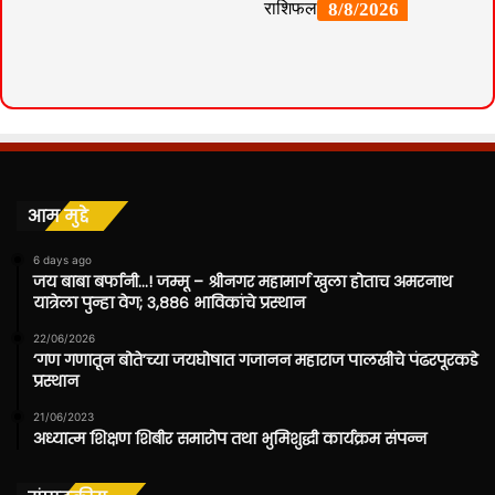
आम मुद्दे
6 days ago
जय बाबा बर्फानी…! जम्मू – श्रीनगर महामार्ग खुला होताच अमरनाथ
यात्रेला पुन्हा वेग; ३,८८६ भाविकांचे प्रस्थान
22/06/2026
‘गण गणातून बोते’च्या जयघोषात गजानन महाराज पालखीचे पंढरपूरकडे
प्रस्थान
21/06/2023
अध्यात्म शिक्षण शिबीर समारोप तथा भुमिशुद्धी कार्यक्रम संपन्न