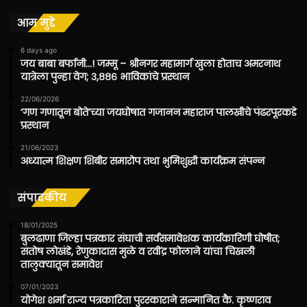
आम मुद्दे
6 days ago
जय बाबा बर्फानी…! जम्मू – श्रीनगर महामार्ग खुला होताच अमरनाथ
यात्रेला पुन्हा वेग; ३,८८६ भाविकांचे प्रस्थान
22/06/2026
‘गण गणातून बोते’च्या जयघोषात गजानन महाराज पालखीचे पंढरपूरकडे
प्रस्थान
21/06/2023
अध्यात्म शिक्षण शिबीर समारोप तथा भुमिशुद्धी कार्यक्रम संपन्न
संपादकीय
18/01/2025
बुलढाणा जिल्हा पत्रकार संघाची सर्वसमावेशक कार्यकारिणी घोषीत;
संतोष लोखंडे, रेणुकादास मुळे व रवींद्र फोलाने यांचा चिखली
तालुक्यातून समावेश
07/01/2023
योगेश शर्मा राज्य पत्रकारिता पुरस्काराने सन्मानित कै. कृष्णराव