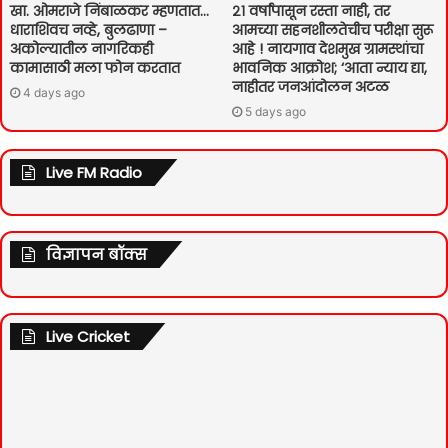
खा. ओमराजे निंबाळकर म्हणतात…
२१ वर्षांपासून रस्ता नाही, तर
धाराशिवच नव्हे, बुलढाणा –
आमच्या सहनशीलतेचीच परीक्षा सुरू
अकोल्यातील नागरिकही
आहे ! नायगाव देशमुख ग्रामस्थांचा
कामासाठी मला फोन करतात
भावनिक आक्रोश; ‘आता न्याय द्या,
नाहीतर जनआंदोलन अटळ
4 days ago
5 days ago
Live FM Radio
विज्ञापन बॉक्स
Live Cricket