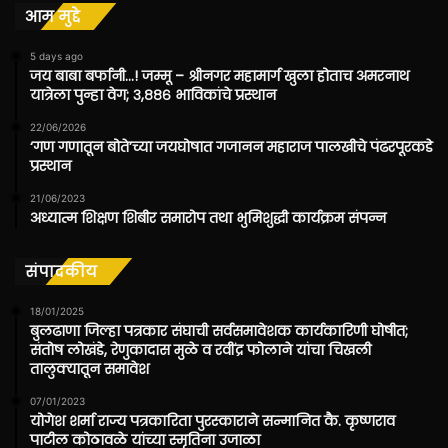
आम मुद्दे
5 days ago
जय बाबा बर्फानी…! जम्मू – श्रीनगर महामार्ग खुला होताच अमरनाथ
यात्रेला पुन्हा वेग; ३,८८६ भाविकांचे प्रस्थान
22/06/2026
‘गण गणातून बोते’च्या जयघोषात गजानन महाराज पालखीचे पंढरपूरकडे
प्रस्थान
21/06/2023
अध्यात्म शिक्षण शिबीर समारोप तथा भुमिशुद्धी कार्यक्रम संपन्न
संपादकीय
18/01/2025
बुलढाणा जिल्हा पत्रकार संघाची सर्वसमावेशक कार्यकारिणी घोषीत;
संतोष लोखंडे, रेणुकादास मुळे व रवींद्र फोलाने यांचा चिखली
तालुक्यातून समावेश
07/01/2023
योगेश शर्मा राज्य पत्रकारिता पुरस्काराने सन्मानित कै. कृष्णराव
पाटील कोठावळे यांच्या स्मृतिना उजाळा