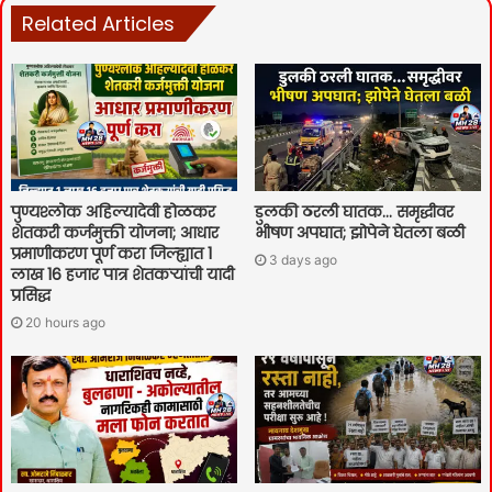
Related Articles
पुण्यश्लोक अहिल्यादेवी होळकर
डुलकी ठरली घातक… समृद्धीवर
शेतकरी कर्जमुक्ती योजना; आधार
भीषण अपघात; झोपेने घेतला बळी
प्रमाणीकरण पूर्ण करा जिल्ह्यात 1
3 days ago
लाख 16 हजार पात्र शेतकऱ्यांची यादी
प्रसिद्ध
20 hours ago