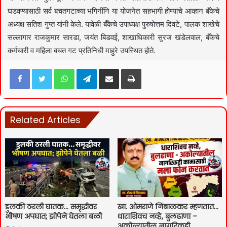
घडवण्यासाठी सर्व बचतगटाच्या भगिनींनि या योजनेत सहभागी होण्याचे आव्हान बँकेचे
अध्यक्ष सतिश गुप्त यांनी केले. यावेळी बँकेचे उपाध्यक्ष पुरुषोत्तम दिवटे, पालक शाखेचे
सल्लागार राजकुमार सारडा, जयंत बिडवई, शाखाधिकारी सुरज खंडेलवाल, बँकेचे
कर्मचारी व महिला बचत गट प्रतिनिधी माहुरे उपस्थित होते.
Facebook
Twitter
WhatsApp
Telegram
Share via Email
Print
Related Articles
डुलकी ठरली घातक… समृद्धीवर
खा. ओमराजे निंबाळकर म्हणतात…
भीषण अपघात; झोपेने घेतला बळी
धाराशिवच नव्हे, बुलढाणा –
अकोल्यातील नागरिकही