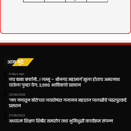
आम मुद्दे
4 days ago
जय बाबा बर्फानी…! जम्मू – श्रीनगर महामार्ग खुला होताच अमरनाथ
यात्रेला पुन्हा वेग; ३,८८६ भाविकांचे प्रस्थान
22/06/2026
‘गण गणातून बोते’च्या जयघोषात गजानन महाराज पालखीचे पंढरपूरकडे
प्रस्थान
21/06/2023
अध्यात्म शिक्षण शिबीर समारोप तथा भुमिशुद्धी कार्यक्रम संपन्न