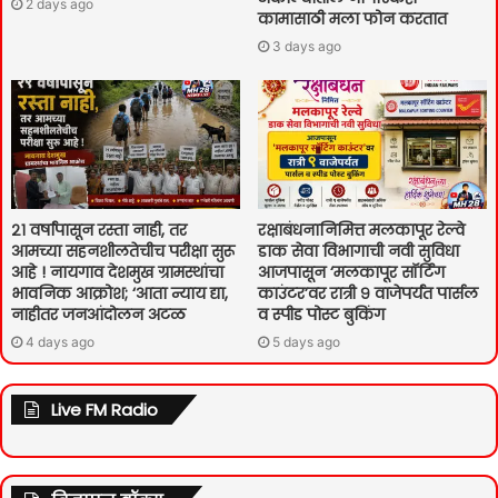
2 days ago
कामासाठी मला फोन करतात
3 days ago
२१ वर्षांपासून रस्ता नाही, तर
रक्षाबंधनानिमित्त मलकापूर रेल्वे
आमच्या सहनशीलतेचीच परीक्षा सुरू
डाक सेवा विभागाची नवी सुविधा
आहे ! नायगाव देशमुख ग्रामस्थांचा
आजपासून ‘मलकापूर सॉर्टिंग
भावनिक आक्रोश; ‘आता न्याय द्या,
काउंटर’वर रात्री ९ वाजेपर्यंत पार्सल
नाहीतर जनआंदोलन अटळ
व स्पीड पोस्ट बुकिंग
4 days ago
5 days ago
Live FM Radio