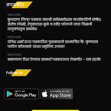
संपादकीय
18/01/2025
बुलढाणा जिल्हा पत्रकार संघाची सर्वसमावेशक कार्यकारिणी घोषीत;
संतोष लोखंडे, रेणुकादास मुळे व रवींद्र फोलाने यांचा चिखली
तालुक्यातून समावेश
07/01/2023
योगेश शर्मा राज्य पत्रकारिता पुरस्काराने सन्मानित कै. कृष्णराव
पाटील कोठावळे यांच्या स्मृतिना उजाळा
06/01/2023
समाजाला दिशा देण्याच सामर्थ्य पत्रकाराच्या लेखणीत – राम डहाके
Follow Us