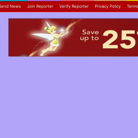
Send News
Join Reporter
Verify Reporter
Privacy Policy
Terms