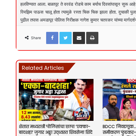
हलविण्यात आला. बाळापूर ते वरवंड रोडचे काम बर्याच दिवसांपासून सुरू 
रिमझिम पाऊस चालू होता त्यामुळे रस्ता चिक चिक झाला होता. दुचाकी 
पुढील तपास अमडापूर पोलिस निरीक्षक नागेश कुमार चतरकर यांच्या मार्गदर्
Facebook
Twitter
Share via Email
Print
Share
Related Articles
शेतात मध्यरात्री पोलिसांचा छापा ‘एक्का-
BDCC निवडणूक… 
बादशहा’ जुगार अड्डा उद्ध्वस्त शिवसेना शिंदे
समीकरण फुंडकर–