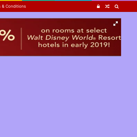
Log
Random
Search
 & Conditions
In
Article
for