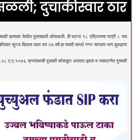
ळली; दुचाकीस्वार ठार
ी डासाळा येथील पुलाखाली कोसळली. ही घटना १८ एप्रिलच्या रात्री ८ च्या
ीस्वार सुरज विलास पवार वय २७ वर्षं हा स्वामी समर्थ नगर सागवण भाग बुलढाणा
एच.२८ ए.ए.१०७६ क्रमांकाची दूचाकी कोसळून अपघात झाला व त्याघटणेत दुचाकी