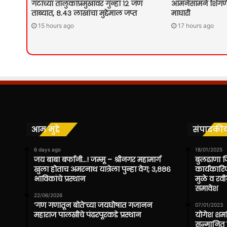
गटाच्या तालुकाप्रमुखावर गुन्हा १२ जण
आमनेसामने शिंगण
ताब्यात, ८.४३ लाखांचा मुद्देमाल जप्त
माघारी
15 hours ago
17 hours ago
आम मुद्दे
संपादकी
6 days ago
18/01/2025
जय बाबा बर्फानी…! जम्मू – श्रीनगर महामार्ग
बुलढाणा ज
खुला होताच अमरनाथ यात्रेला पुन्हा वेग; ३,८८६
कार्यकारिण
भाविकांचे प्रस्थान
मुळे व रवी
समावेश
22/06/2026
‘गण गणातून बोते’च्या जयघोषात गजानन
07/01/2023
महाराज पालखीचे पंढरपूरकडे प्रस्थान
योगेश शर्मा
सन्मानित क