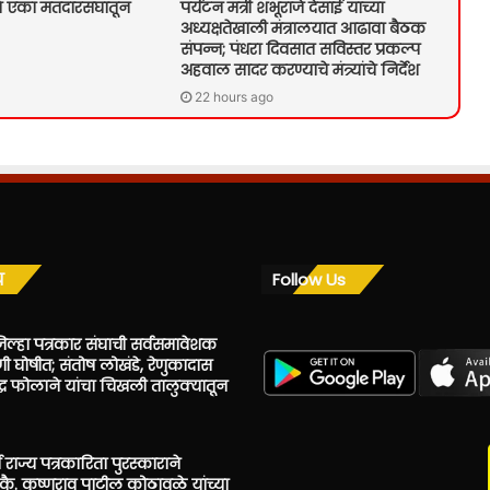
े एका मतदारसंघातून
पर्यटन मंत्री शंभूराजे देसाई यांच्या
अध्यक्षतेखाली मंत्रालयात आढावा बैठक
संपन्न; पंधरा दिवसात सविस्तर प्रकल्प
अहवाल सादर करण्याचे मंत्र्यांचे निर्देश
22 hours ago
य
Follow Us
िल्हा पत्रकार संघाची सर्वसमावेशक
ी घोषीत; संतोष लोखंडे, रेणुकादास
ंद्र फोलाने यांचा चिखली तालुक्यातून
 राज्य पत्रकारिता पुरस्काराने
ै. कृष्णराव पाटील कोठावळे यांच्या