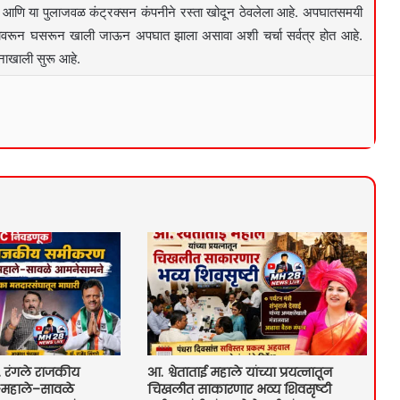
आहे आणि या पुलाजवळ कंट्रक्सन कंपनीने रस्ता खोदून ठेवलेला आहे. अपघातसमयी
पुलावरून घसरून खाली जाऊन अपघात झाला असावा अशी चर्चा सर्वत्र होत आहे.
शनाखाली सुरू आहे.
रंगले राजकीय
आ. श्वेताताई महाले यांच्या प्रयत्नातून
महाले–सावळे
चिखलीत साकारणार भव्य शिवसृष्टी