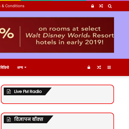
Log
Random
Search
 & Conditions
In
Article
for
Log
Random
Sidebar
विडियो
अन्य
In
Article
Live FM Radio
विज्ञापन बॉक्स