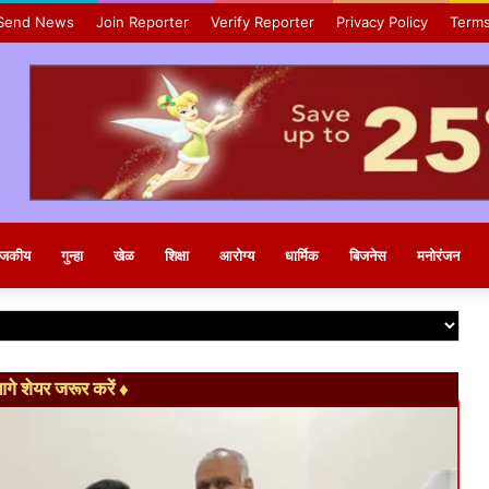
Send News
Join Reporter
Verify Reporter
Privacy Policy
Terms
ाजकीय
गुन्हा
खेळ
शिक्षा
आरोग्य
धार्मिक
बिजनेस
मनोरंजन
े शेयर जरूर करें ♦