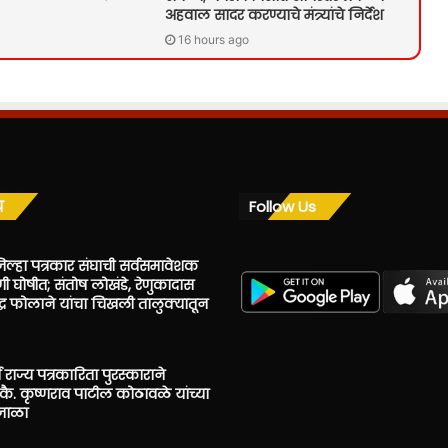
अहवाल सादर करण्याचे मंत्र्यांचे निर्देश
16 hours ago
य
Follow Us
िल्हा पत्रकार संघाची सर्वसमावेशक
ी घोषीत; संतोष लोखंडे, रेणुकादास
ंद्र फोलाने यांचा चिखली तालुक्यातून
 राज्य पत्रकारिता पुरस्काराने
ै. कृष्णराव पाटील कोठावळे यांच्या
उजाळा