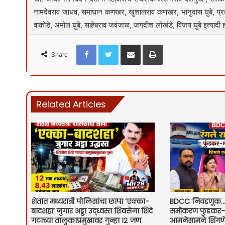
नामदेवराव जाधव, समाधान कणखर, खुशालराव कणखर, भानुदास घुबे, प्रका
वाकोडे, अमोल घुबे, साहेबराव जवंजाळ, जगदीश लोखंडे, विजय घुबे इत्यादी ह
Facebook
Twitter
Share via Email
Print
Share
Related Articles
शेतात मध्यरात्री पोलिसांचा छापा ‘एक्का-
BDCC निवडणूक… 
बादशहा’ जुगार अड्डा उद्ध्वस्त शिवसेना शिंदे
समीकरण फुंडकर–
गटाच्या तालुकाप्रमुखावर गुन्हा १२ जण
आमनेसामने शिंगण