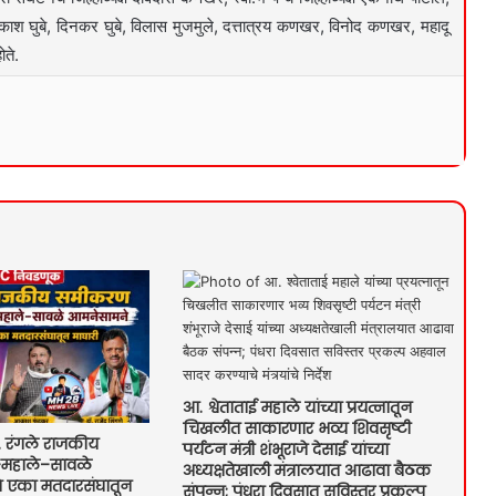
श घुबे, दिनकर घुबे, विलास मुजमुले, दत्तात्रय कणखर, विनोद कणखर, महादू
ोते.
आ. श्वेताताई महाले यांच्या प्रयत्नातून
चिखलीत साकारणार भव्य शिवसृष्टी
रंगले राजकीय
पर्यटन मंत्री शंभूराजे देसाई यांच्या
महाले–सावळे
अध्यक्षतेखाली मंत्रालयात आढावा बैठक
े एका मतदारसंघातून
संपन्न; पंधरा दिवसात सविस्तर प्रकल्प