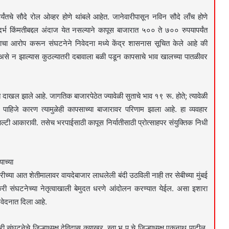
्यंतचे सौदे रोल ओव्हर होणे थांबले आहेत. जानेवारीपासून नविन सौदे लाँच होणे
ंदर्भ किंमतीबद्दल अंदाज येत नसल्याने कापूस बाजारात ५०० ते ७०० रुपयापर्यंत
्याचा आरोप करून संघटनेने निवेदना मध्ये केंद्र शासनास सूचित केले आहे की
ी असे न झाल्यास कुठल्यातरी दबावाला बळी पडून कापसाचे भाव खालच्या पातळीवर
दाखल झाले आहे. जागतिक बाजारपेठेत ज्यावेळी सुताचे भाव १९ रू. होते; त्यावेळी
े पाहिजे कारण त्यामुळेही कापसाच्या बाजारावर परिणाम झाला आहे. हा व्यवहार
पेनाल्टी आकारावी. तसेच भरपाईसाठी कापूस निर्यातीसाठी प्रोत्साहपर संयुक्तिक निधी
ाच्या
रीच्या आत शेतीमालावर वायदेबाजार लाधलेली बंदी उठविली नाही तर सेबीच्या मुंबई
तकरी संघटनेच्या नेतृत्वाखाली बेमुदत धरणे आंदोलन करण्यात येईल. असा इशारा
िवेदनात दिला आहे.
संघटनेचे जिल्हाध्यक्ष देविदास कणखर, स्वा.भ प चे जिल्हाध्यक्ष एकनाथ पाटील,