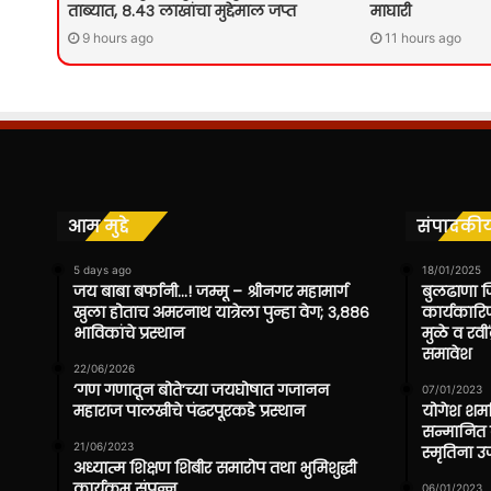
ताब्यात, ८.४३ लाखांचा मुद्देमाल जप्त
माघारी
9 hours ago
11 hours ago
आम मुद्दे
संपादकी
5 days ago
18/01/2025
जय बाबा बर्फानी…! जम्मू – श्रीनगर महामार्ग
बुलढाणा ज
खुला होताच अमरनाथ यात्रेला पुन्हा वेग; ३,८८६
कार्यकारिण
भाविकांचे प्रस्थान
मुळे व रवी
समावेश
22/06/2026
‘गण गणातून बोते’च्या जयघोषात गजानन
07/01/2023
महाराज पालखीचे पंढरपूरकडे प्रस्थान
योगेश शर्मा
सन्मानित क
21/06/2023
स्मृतिना 
अध्यात्म शिक्षण शिबीर समारोप तथा भुमिशुद्धी
कार्यक्रम संपन्न
06/01/2023