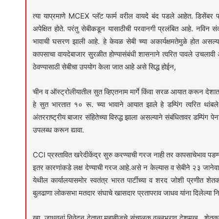
त्या याप्रमाणे MCEX प्लॅट फार्म वरील वायदे बंद पडले आहेत. डिसेंबर पर
अपेक्षित होते. परंतु सेबीकडून यासाठीची परवानगी प्रलंबित आहे. नविन स
भावाची घसरण झाली आहे. हे केवळ सेबी च्या अकार्यक्षमतेमुळे होत असल
कापसाचा वायदेबाजार सुरळीत होण्यासंबंधी शासनाने त्वरित पावले उचलाव
ठेवण्यासाठी सेबीचा उपयोग केला जात आहे असे सिद्ध होईन,
चीन व ऑस्ट्रोलीयातील सुत व्हिएतनाम मार्गे किंवा सरळ आयात करून देशात 
हे सुत भारतात १० रू. च्या भावाने आयात झाले हे डम्पिंग त्वरित थांबल
अंतरराष्ट्रीय बाजार संहितेच्या विरुद्ध झाला असल्याने संबंधितावर डम्पिंग 
उपलब्ध करून द्यावा.
CCI प्रस्तावित खरेदीकेंद्र सुरु करण्याची गरज नाही तर कापसाचेभाव पडण्य
इतर कारणांकडे लक्ष देण्याची गरज आहे.असे न केल्यास व सेबीने २३ जानेवा
येथील कार्यालयासमोर स्वतंत्र भारत पार्टीच्या व शरद जोशी प्रणीत शे
बुलढाणा लोकसभा मतदार संघाचे खासदार प्रतापराव जाधव यांना दिलेल्या न
खा. जाधवनां निवेदन देताना महाबीजचे संचालक वल्लभराव देशमुख , शेतकरी 