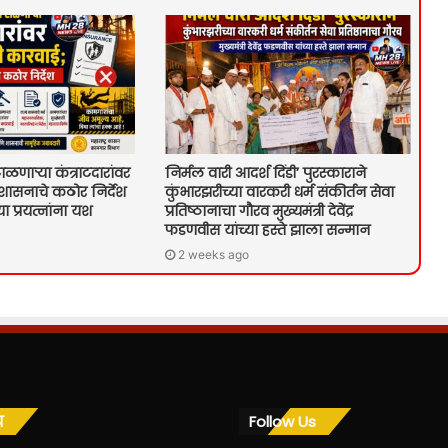
ळणाऱ्या कंत्राटदारांवर
निर्मल वारी आदर्श दिंडी’ पुरस्काराने
शासनाचे कठोर निर्देश
कुंभारझरीच्या वारकरी धर्म संकीर्तन सेवा
या प्रयत्नांना यश
प्रतिष्ठानाचा गौरव मुख्यमंत्री देवेंद्र
फडणवीस यांच्या हस्ते झाला सन्मान
2 weeks ago
य
Follow Us