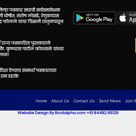
िल्हा पत्रकार संघाची सर्वसमावेशक
ी घोषीत; संतोष लोखंडे, रेणुकादास
ंद्र फोलाने यांचा चिखली तालुक्यातून
 राज्य पत्रकारिता पुरस्काराने
ै. कृष्णराव पाटील कोठावळे यांच्या
उजाळा
शा देण्याच सामर्थ्य पत्रकाराच्या
राम डहाके
Home
About Us
Contact Us
Send News
Join 
Website Design By Bootalpha.com +91 84482 65129