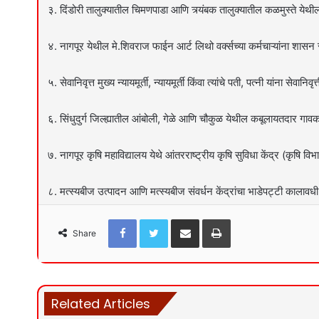
३. दिंडोरी तालुक्यातील चिमणपाडा आणि त्र्यंबक तालुक्यातील कळमुस्ते येथ
४. नागपूर येथील मे.शिवराज फाईन आर्ट लिथो वर्क्सच्या कर्मचाऱ्यांना शासन 
५. सेवानिवृत्त मुख्य न्यायमूर्ती, न्यायमूर्ती किंवा त्यांचे पती, पत्नी यांना सेवान
६. सिंधुदुर्ग जिल्ह्यातील आंबोली, गेळे आणि चौकुळ येथील कबूलायतदार गा
७. नागपूर कृषि महाविद्यालय येथे आंतरराष्ट्रीय कृषि सुविधा केंद्र (कृषि विभ
८. मत्स्यबीज उत्पादन आणि मत्स्यबीज संवर्धन केंद्रांचा भाडेपट्टी कालावधी
Facebook
Twitter
Share via Email
Print
Share
Related Articles