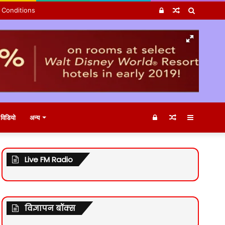
Log
Random
Search
 Conditions
In
Article
for
Log
Random
Sidebar
विडियो
अन्य
In
Article
Live FM Radio
विज्ञापन बॉक्स