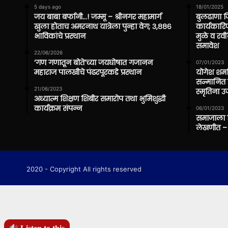
5 days ago
18/01/2025
जय बाबा बर्फानी…! जम्मू – श्रीनगर महामार्ग
बुलढाणा ज
खुला होताच अमरनाथ यात्रेला पुन्हा वेग; ३,८८६
कार्यकारिण
भाविकांचे प्रस्थान
मुळे व रवी
समावेश
22/06/2026
‘गण गणातून बोते’च्या जयघोषात गजानन
07/01/2023
महाराज पालखीचे पंढरपूरकडे प्रस्थान
योगेश शर्मा
सन्मानित क
21/06/2023
स्मृतिना 
अध्यात्म शिक्षण शिबीर समारोप तथा भुमिशुद्धी
कार्यक्रम संपन्न
06/01/2023
समाजाला दि
लेखणीत – 
2020 - Copyright All rights reserved