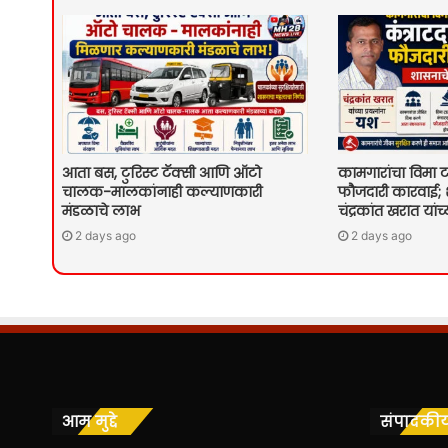
आता बस, टुरिस्ट टॅक्सी आणि ऑटो
कामगारांचा विमा टा
चालक-मालकांनाही कल्याणकारी
फौजदारी कारवाई; 
मंडळाचे लाभ
चंद्रकांत खरात यांच्
2 days ago
2 days ago
आम मुद्दे
संपादकी