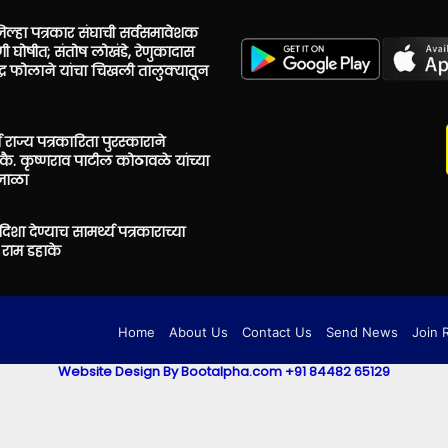
िल्हा पत्रकार संघाची सर्वसमावेशक
ी घोषीत; संतोष लोखंडे, रेणुकादास
ंद्र फोलाने यांचा चिखली तालुक्यातून
 राज्य पत्रकारिता पुरस्काराने
ै. कृष्णराव पाटील कोठावळे यांच्या
उजाळा
शा देण्याच सामर्थ्य पत्रकाराच्या
राम डहाके
Home
About Us
Contact Us
Send News
Join 
Website Design By Bootalpha.com +91 84482 65129