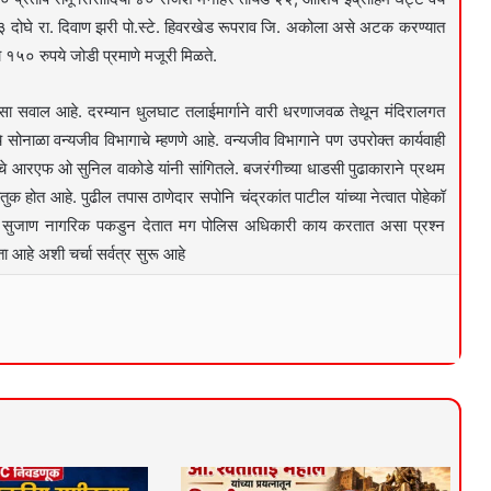
४३ दोघे रा. दिवाण झरी पो.स्टे. हिवरखेड रूपराव जि. अकोला असे अटक करण्यात
ा १५० रुपये जोडी प्रमाणे मजूरी मिळते.
 सवाल आहे. दरम्यान धुलघाट तलाईमार्गाने वारी धरणाजवळ तेथून मंदिरालगत
े सोनाळा वन्यजीव विभागाचे म्हणणे आहे. वन्यजीव विभागाने पण उपरोक्त कार्यवाही
जचे आरएफ ओ सुनिल वाकोडे यांनी सांगितले. बजरंगीच्या धाडसी पुढाकाराने प्रथम
तुक होत आहे. पुढील तपास ठाणेदार सपोनि चंद्रकांत पाटील यांच्या नेत्वात पोहेकॉ
तेच व सुजाण नागरिक पकडुन देतात मग पोलिस अधिकारी काय करतात असा प्रश्न
ा आहे अशी चर्चा सर्वत्र सुरू आहे