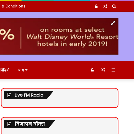
Log
Random
Search
 & Conditions
In
Article
for
Log
Random
Sidebar
विडियो
अन्य
In
Article
Live FM Radio
विज्ञापन बॉक्स