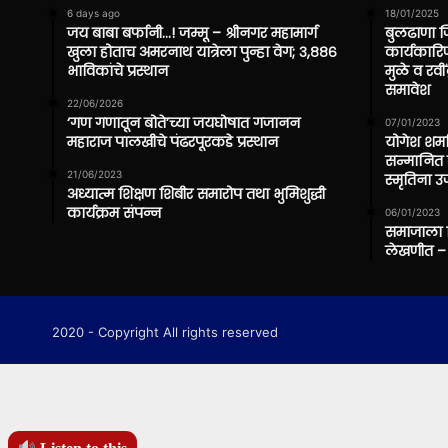
6 days ago
18/01/2025
जय बाबा बर्फानी…! जम्मू – श्रीनगर महामार्ग
बुलढाणा ज
खुला होताच अमरनाथ यात्रेला पुन्हा वेग; ३,८८६
कार्यकारिण
भाविकांचे प्रस्थान
मुळे व रवी
समावेश
22/06/2026
‘गण गणातून बोते’च्या जयघोषात गजानन
07/01/2023
महाराज पालखीचे पंढरपूरकडे प्रस्थान
योगेश शर्मा
सन्मानित क
21/06/2023
स्मृतिना 
अध्यात्म शिक्षण शिबीर समारोप तथा भुमिशुद्धी
कार्यक्रम संपन्न
06/01/2023
समाजाला दि
लेखणीत – 
2020 - Copyright All rights reserved