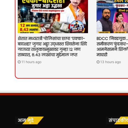
शेतात मध्यरात्री पोलिसांचा छापा ‘एक्का-
BDCC निवडणूक… 
बादशहा’ जुगार अड्डा उद्ध्वस्त शिवसेना शिंदे
समीकरण फुंडकर–
गटाच्या तालुकाप्रमुखावर गुन्हा १२ जण
आमनेसामने शिंगण
ताब्यात, ८.४३ लाखांचा मुद्देमाल जप्त
माघारी
11 hours ago
13 hours ago
आम मुद्दे
संपादकी