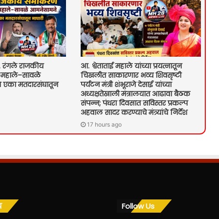
रंगले राजकीय
आ. श्वेताताई महाले यांच्या प्रयत्नातून
महाले–सावळे
चिखलीत साकारणार भव्य शिवसृष्टी
े एका मतदारसंघातून
पर्यटन मंत्री शंभूराजे देसाई यांच्या
अध्यक्षतेखाली मंत्रालयात आढावा बैठक
संपन्न; पंधरा दिवसात सविस्तर प्रकल्प
अहवाल सादर करण्याचे मंत्र्यांचे निर्देश
17 hours ago
य
Follow Us