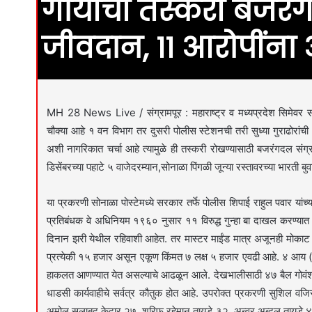
गायींची तस्करी बजरंग
जीवदान, ११ आरोपींन
MH 28 News Live / संग्रामपूर : महाराष्ट्र व मध्यप्रदेश सिमेवर सातप
चौक्या आहे १ वन विभाग तर दुसरी पोलीस स्टेशनची तरी सुध्या गुराढोरांची 
अशी नागरिकात चर्चा आहे त्यामुळे ही तस्करी रोखण्यासाठी बजरंगदल संग्
डिसेंबरच्या पहाटे ५ वाजेदरम्यान,सोनाळा पिंगळी जून्या रस्तावरच्या भारती 
या प्रकरणी सोनाळा पोस्टेमध्ये सरकार तर्फे पोलीस शिपाई राहुल पवार य
प्रतिबंधक वे अधिनियम १९६० नुसार ११ विरुद्ध गुन्हा बा दाखल करण्य
दिनान झरी येथील रहिवाशी आहेत. तर मास्टर माईंड मात्र अजूनही मोका
प्रत्येकी १५ हजार असून एकूण किंमत ७ लक्ष ५ हजार एवढी आहे. ४ आय (पुराण
हाकलत आणण्यात येत असल्याचे आढळून आले. देखभालीसाठी ४७ बैल गोवंशांना क
धाडसी कार्यवाहीचे सर्वत्र कौतुक होत आहे. उपरोक्त प्रकरणी सुशिल व
अमोल सलाबद केदार २७, शरिफ रहेमान तायडे ३२, अन्वर अब्दुल तायडे ४०