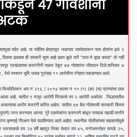
ीकडून ४७ गोवंशांना
ा अटक
ुडा पर्वत आहे. या पर्वतिय क्षेत्रातून जळगाव जामोदवरून पास होतांना इथे २
, दिवसा ढवळ्या ही तस्करी सुरू आहे ह्यात कूठे तरी “दाल मे कूछ काला” तो नहीं
रामपूर प्रखंडाच्या बजरंगीनी पाळत ठेवून ४७ गोवंशांना जीवदान दिले.शनिवार ७
बुवा , येथे स्मशान भूमि जवळ गुरांसह ११ आरोपीना रंगेहात पकडण्यात आले.
ांच्या फिर्यादीवरून अप नं २९६ / २०१४ कलम न ११ (१) (क) (च) प्राण्यांचा छळ
ात आला आहे. यातील ९ मजूर आरोपी पिंगळाचे तर २ आरोपी अकोला . जिल्हयातील
ट असल्याचा आरोप बजरंगी करित आहेत. यातील ४७ बैल गोवंशाची सरकारी किंमत
े) जप्त करण्यात आल्या. गुरे एकमेकांना क्रुरपणे बांधून पायदळ पहाडी मार्गाने
ृष्णाई गौरक्षण येथे पाठविण्यात आले आहेत. स्थानीक पोलीसांच्या सहकार्यामुळे
जिर भारसाकळे वय २४ वर्षे बहादुर भिका केदार वय ४५, मनोजमनोहर तायडे २५,
 प्रताप रामू सिसोदिया ४० राजेश मनोहर तायडे २२, आशिष इब्राहिम घट्टे वय