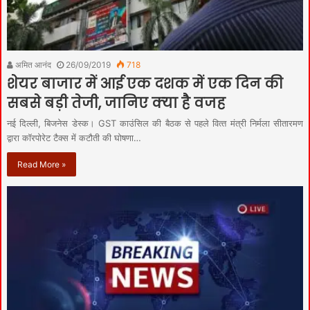
अमित आनंद
26/09/2019
718
शेयर बाजार में आई एक दशक में एक दिन की
सबसे बड़ी तेजी, जानिए क्‍या है वजह
नई दिल्‍ली, बिजनेस डेस्‍क। GST काउंसिल की बैठक से पहले वित्‍त मंत्री निर्मला सीतारमण
द्वारा कॉरपोरेट टैक्‍स में कटौती की घोषणा…
Read More »