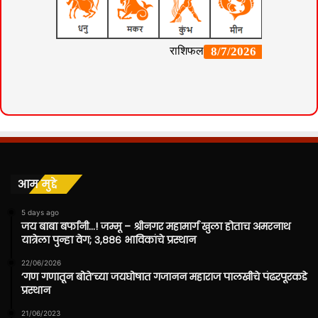
आम मुद्दे
5 days ago
जय बाबा बर्फानी…! जम्मू – श्रीनगर महामार्ग खुला होताच अमरनाथ
यात्रेला पुन्हा वेग; ३,८८६ भाविकांचे प्रस्थान
22/06/2026
‘गण गणातून बोते’च्या जयघोषात गजानन महाराज पालखीचे पंढरपूरकडे
प्रस्थान
21/06/2023