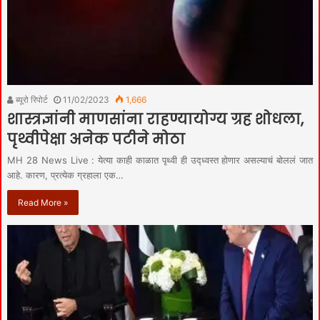
ब्यूरो रिपोर्ट
11/02/2023
1,666
शास्त्रज्ञांनी माणसांना राहण्यायोग्य ग्रह शोधला,
पृथ्वीपेक्षा अनेक पटीने मोठा
MH 28 News Live : येत्या काही काळात पृथ्वी ही उद्ध्वस्त होणार असल्याचं बोललं जात
आहे. कारण, प्रत्येक ग्रहाला एक…
Read More »