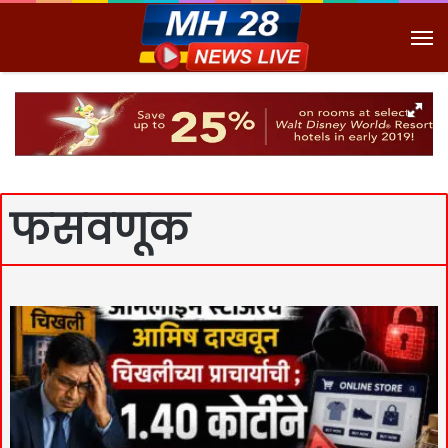
M
फसवणूक