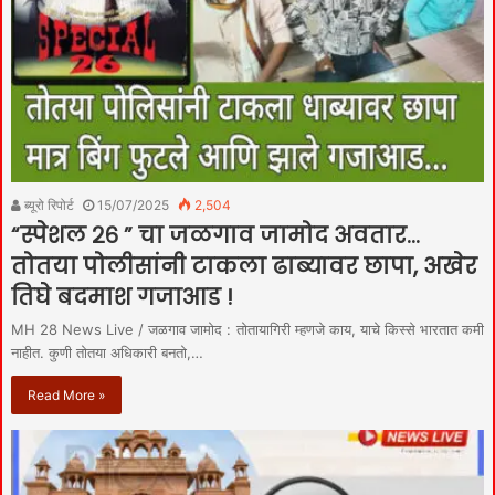
ब्यूरो रिपोर्ट
15/07/2025
2,504
“स्पेशल २६ ” चा जळगाव जामोद अवतार…
तोतया पोलीसांनी टाकला ढाब्यावर छापा, अखेर
तिघे बदमाश गजाआड !
MH 28 News Live / जळगाव जामोद : तोतायागिरी म्हणजे काय, याचे किस्से भारतात कमी
नाहीत. कुणी तोतया अधिकारी बनतो,…
Read More »