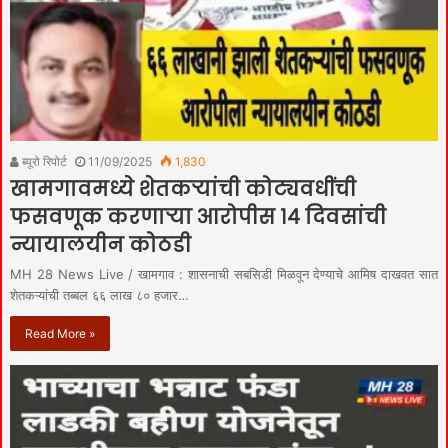
ब्यूरो रिपोर्ट
11/09/2025
1,830
खामगावमध्ये शेतकऱ्यांची कोट्यवधींची
फसवणूक करणाऱ्या आरोपीस १४ दिवसांची
न्यायालयीन कोठडी
MH 28 News Live / खामगाव : शासनाची सबसिडी मिळवून देण्याचे आमिष दाखवत सात
शेतकऱ्यांची तब्बल ६६ लाख ८० हजार…
Read More »