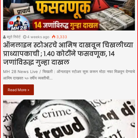
ब्यूरो रिपोर्ट
4 weeks ago
3,333
ऑनलाइन स्टोअरचे आमिष दाखवून चिखलीच्या
प्राध्यापकाची ; १.४० कोटींने फसवणूक, १४
जणांविरुद्ध गुन्हा दाखल
MH 28 News Live / चिखली : ऑनलाइन स्टोअर सुरू करून मोठा नफा मिळवून देण्याचे
आमिष दाखवत ५० वर्षीय व्यक्तीची…
Read More »