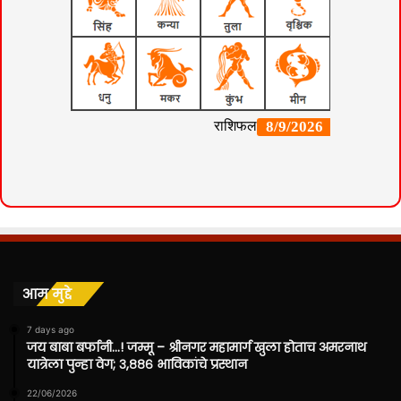
आम मुद्दे
7 days ago
जय बाबा बर्फानी…! जम्मू – श्रीनगर महामार्ग खुला होताच अमरनाथ
यात्रेला पुन्हा वेग; ३,८८६ भाविकांचे प्रस्थान
22/06/2026