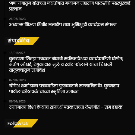
‘गण गणातून बोते’च्या जयघोषात गजानन महाराज पालखीचे पंढरपूरकडे
प्रस्थान
21/06/2023
अध्यात्म शिक्षण शिबीर समारोप तथा भुमिशुद्धी कार्यक्रम संपन्न
संपादकीय
18/01/2025
बुलढाणा जिल्हा पत्रकार संघाची सर्वसमावेशक कार्यकारिणी घोषीत;
संतोष लोखंडे, रेणुकादास मुळे व रवींद्र फोलाने यांचा चिखली
तालुक्यातून समावेश
07/01/2023
योगेश शर्मा राज्य पत्रकारिता पुरस्काराने सन्मानित कै. कृष्णराव
पाटील कोठावळे यांच्या स्मृतिना उजाळा
06/01/2023
समाजाला दिशा देण्याच सामर्थ्य पत्रकाराच्या लेखणीत – राम डहाके
Follow Us