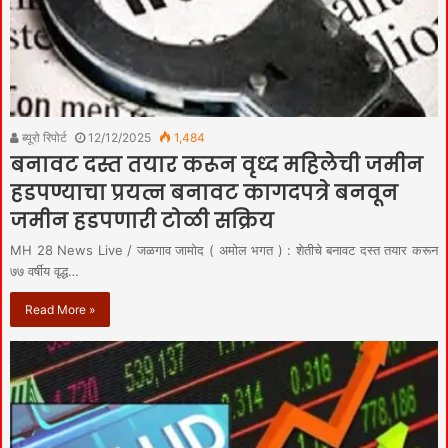
ब्यूरो रिपोर्ट
12/12/2025
1,484
बनावट दस्त तयार करून वृध्द महिलेची जमीन
हडपण्याचा प्रयत्न बनावट कागदपत्रे बनवून
जमीन हडपणारी टोळी सक्रिय
MH 28 News Live / जळगाव जामोद ( अमोल भगत ) : शेतीचे बनावट दस्त तयार करून
७७ वर्षीय वृद्ध…
Read More »