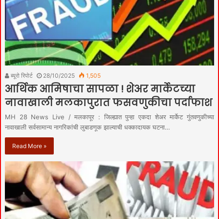
ब्यूरो रिपोर्ट
28/10/2025
1,505
आर्थिक आमिषाचा सापळा ! शेअर मार्केटच्या
नावाखाली मलकापुरात फसवणुकीचा पर्दाफाश
MH 28 News Live / मलकापूर : जिल्ह्यात पुन्हा एकदा शेअर मार्केट गुंतवणुकीच्या
नावाखाली सर्वसामान्य नागरिकांची लुबाडणूक झाल्याची धक्कादायक घटना…
Read More »