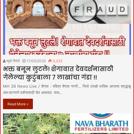
ब्यूरो रिपोर्ट
17/05/2025
3,232
भक्त बनून लुटले! शेगावात देवदर्शनासाठी
गेलेल्या कुटुंबाला ७ लाखांचा गंडा !!
MH 28 News Live / शेगाव : पवित्र शेगाव नगरी… जिथे लाखो भाविक आपल्या श्रद्धाळू
अंतःकरणाने दर्शनासाठी येत असतात. याच…
Read More »