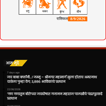
आम मुद्दे
7 days ago
जय बाबा बर्फानी…! जम्मू – श्रीनगर महामार्ग खुला होताच अमरनाथ
यात्रेला पुन्हा वेग; ३,८८६ भाविकांचे प्रस्थान
22/06/2026
‘गण गणातून बोते’च्या जयघोषात गजानन महाराज पालखीचे पंढरपूरकडे
प्रस्थान