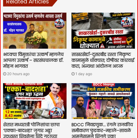
Related Articles
भटक्या विमुक्तांचा उत्कर्ष म्हणजेच
साखरखेर्डा–दुसरबीड रस्ता निकृष्ट
आपला उत्कर्ष – सरसंघचालक डॉ.
कामामुळे धोक्यात; दोषींवर कारवाई
मोहन भागवत
करा, अन्यथा आंदोलन अटळ
20 hours ago
1 day ago
शेतात मध्यरात्री पोलिसांचा छापा
BDCC निवडणूक… रंगले राजकीय
‘एक्का-बादशहा’ जुगार अड्डा
समीकरण फुंडकर–महाले–सावळे
उद्ध्वस्त शिवसेना शिंदे गटाच्या
आमनेसामने शिंगणे एका