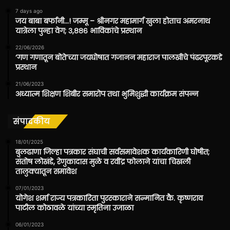
7 days ago
जय बाबा बर्फानी…! जम्मू – श्रीनगर महामार्ग खुला होताच अमरनाथ
यात्रेला पुन्हा वेग; ३,८८६ भाविकांचे प्रस्थान
22/06/2026
‘गण गणातून बोते’च्या जयघोषात गजानन महाराज पालखीचे पंढरपूरकडे
प्रस्थान
21/06/2023
अध्यात्म शिक्षण शिबीर समारोप तथा भुमिशुद्धी कार्यक्रम संपन्न
संपादकीय
18/01/2025
बुलढाणा जिल्हा पत्रकार संघाची सर्वसमावेशक कार्यकारिणी घोषीत;
संतोष लोखंडे, रेणुकादास मुळे व रवींद्र फोलाने यांचा चिखली
तालुक्यातून समावेश
07/01/2023
योगेश शर्मा राज्य पत्रकारिता पुरस्काराने सन्मानित कै. कृष्णराव
पाटील कोठावळे यांच्या स्मृतिना उजाळा
06/01/2023