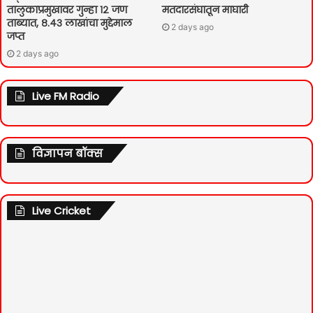
तालुकाप्रमुखावर गुन्हा १२ जण
मतदारसंघातून माघारी
ताब्यात, ८.४३ लाखांचा मुद्देमाल
2 days ago
जप्त
2 days ago
Live FM Radio
विज्ञापन बॉक्स
Live Cricket