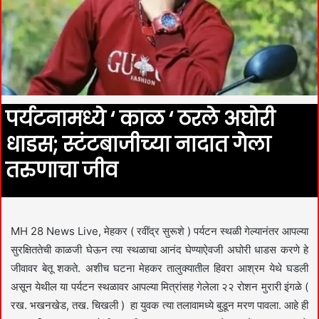
पर्यटनामध्ये ‘ काळ ‘ ठरले अघोरी
धाडस; स्टंटबाजीच्या नादात गेला
तरुणाचा जीव
MH 28 News Live, मेहकर ( रवींद्र सुरूशे ) पर्यटन स्थळी गेल्यानंतर आपल्या
सुरक्षिततेची काळजी घेऊन त्या स्थळाचा आनंद घेण्याऐवजी अघोरी धाडस करणे हे
जीवावर बेतू शकते. अशीच घटना मेहकर तालुक्यातील हिवरा आश्रम येथे घडली
असून येथील या पर्यटन स्थळावर आपल्या मित्रांसह गेलेला २२ रोशन मुरारी इंगळे (
रख. भखनखेड, तख. चिखली ) हा युवक त्या तलावामध्ये बुडून मरण पावला. आहे ही