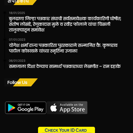
संपादकीय
18/01/2025
बुलढाणा जिल्हा पत्रकार संघाची सर्वसमावेशक कार्यकारिणी घोषीत;
संतोष लोखंडे, रेणुकादास मुळे व रवींद्र फोलाने यांचा चिखली
तालुक्यातून समावेश
07/01/2023
योगेश शर्मा राज्य पत्रकारिता पुरस्काराने सन्मानित कै. कृष्णराव
पाटील कोठावळे यांच्या स्मृतिना उजाळा
06/01/2023
समाजाला दिशा देण्याच सामर्थ्य पत्रकाराच्या लेखणीत – राम डहाके
Follow Us