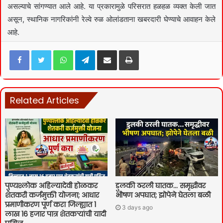
असल्याचे सांगण्यात आले आहे. या प्रकारामुळे परिसरात हळहळ व्यक्त केली जात
असून, स्थानिक नागरिकांनी रेल्वे रुळ ओलांडताना खबरदारी घेण्याचे आवाहन केले
आहे.
Facebook
Twitter
WhatsApp
Telegram
Share via Email
Print
Related Articles
पुण्यश्लोक अहिल्यादेवी होळकर
डुलकी ठरली घातक… समृद्धीवर
शेतकरी कर्जमुक्ती योजना; आधार
भीषण अपघात; झोपेने घेतला बळी
प्रमाणीकरण पूर्ण करा जिल्ह्यात 1
3 days ago
लाख 16 हजार पात्र शेतकऱ्यांची यादी