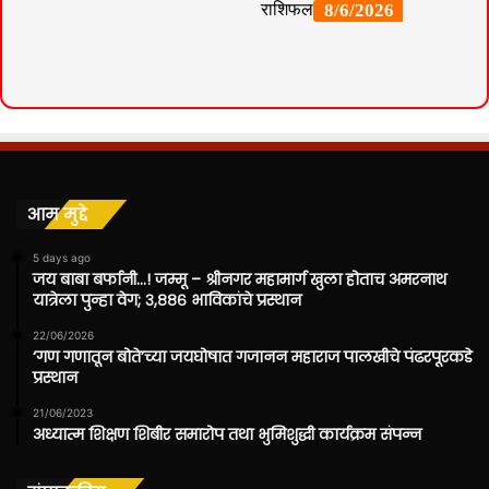
आम मुद्दे
5 days ago
जय बाबा बर्फानी…! जम्मू – श्रीनगर महामार्ग खुला होताच अमरनाथ
यात्रेला पुन्हा वेग; ३,८८६ भाविकांचे प्रस्थान
22/06/2026
‘गण गणातून बोते’च्या जयघोषात गजानन महाराज पालखीचे पंढरपूरकडे
प्रस्थान
21/06/2023
अध्यात्म शिक्षण शिबीर समारोप तथा भुमिशुद्धी कार्यक्रम संपन्न