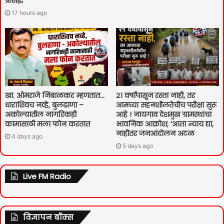
प्रसिद्ध
17 hours ago
खा. ओमराजे निंबाळकर म्हणतात…
२१ वर्षांपासून रस्ता नाही, तर
धाराशिवच नव्हे, बुलढाणा –
आमच्या सहनशीलतेचीच परीक्षा सुरू
अकोल्यातील नागरिकही
आहे ! नायगाव देशमुख ग्रामस्थांचा
कामासाठी मला फोन करतात
भावनिक आक्रोश; ‘आता न्याय द्या,
नाहीतर जनआंदोलन अटळ
4 days ago
5 days ago
Live FM Radio
विज्ञापन बॉक्स