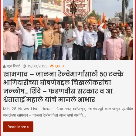
ब्यूरो रिपोर्ट
09/03/2023
1,600
खामगाव – जालना रेल्वेमार्गासाठी ५० टक्के
भागिदारीच्या घोषणेबद्दल चिखलीकरांचा
जल्लोष… शिंदे – फडणवीस सरकार व आ.
श्वेताताई महाले यांचे मानले आभार
MH 28 News Live, चिखली : गेल्या ११२ वर्षांपासून, स्वातंत्र्यपूर्व काळापासून प्रलंबित
असलेल्या खामगाव – जालना रेल्वेमार्गाला आज खर्या अर्थाने…
Read More »