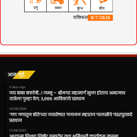
आम मुद्दे
5 days ago
जय बाबा बर्फानी…! जम्मू – श्रीनगर महामार्ग खुला होताच अमरनाथ
यात्रेला पुन्हा वेग; ३,८८६ भाविकांचे प्रस्थान
22/06/2026
‘गण गणातून बोते’च्या जयघोषात गजानन महाराज पालखीचे पंढरपूरकडे
प्रस्थान
21/06/2023
अध्यात्म शिक्षण शिबीर समारोप तथा भुमिशुद्धी कार्यक्रम संपन्न