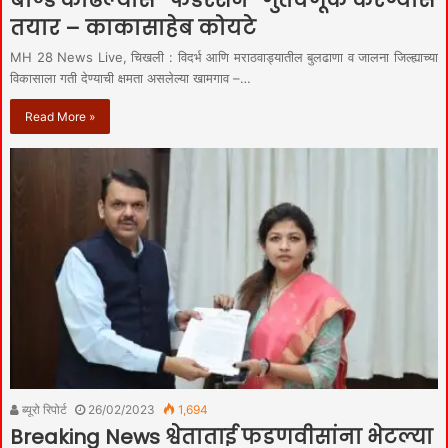
तयार – काकासाहेब कोयटे
MH 28 News Live, चिखली : विदर्भ आणि मराठवाड्यातील बुलढाणा व जालना जिल्ह्याच्या
विकासाला गती देण्याची क्षमता असलेल्या खामगाव –…
Read More »
ब्यूरो रिपोर्ट
26/02/2023
1,694
Breaking News श्वेताताई फडणवीसांना भेटल्या