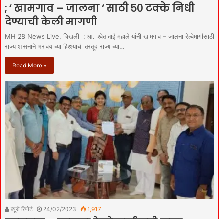
; ‘ खामगाव – जालना ‘ साठी ५० टक्के निधी
देण्याची केली मागणी
MH 28 News Live, चिखली : आ. श्वेताताई महाले यांनी खामगाव – जालना रेल्वेमार्गासाठी
राज्य शासनाने भरावयाच्या हिश्श्याची तरतूद राज्याच्या…
Read More »
ब्यूरो रिपोर्ट
24/02/2023
1,917