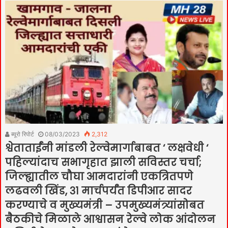
ब्यूरो रिपोर्ट
08/03/2023
2,312
श्वेताताईंनी मांडली रेल्वेमार्गाबाबत ‘ लक्षवेधी ‘
पहिल्यांदाच सभागृहात झाली सविस्तर चर्चा;
जिल्ह्यातील चौघा आमदारांनी एकत्रितपणे
लढवली खिंड, ३१ मार्चपर्यंत डिपीआर सादर
करण्याचे व मुख्यमंत्री – उपमुख्यमंत्र्यांसोबत
बैठकीचे मिळाले आश्वासन रेल्वे लोक आंदोलन