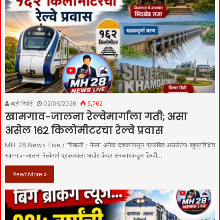
ब्यूरो रिपोर्ट
02/06/2026
5,762
खामगाव-जालना रेल्वेमार्गाला गती; असा
असेल १६२ किलोमीटरचा रेल्वे प्रवास
MH 28 News Live / चिखली : गेल्या अनेक दशकांपासून प्रलंबित असलेल्या बहुप्रतिक्षित
खामगाव-जालना रेल्वेमार्ग प्रकल्पाला अखेर केंद्र सरकारकडून हिरवी…
Read More »