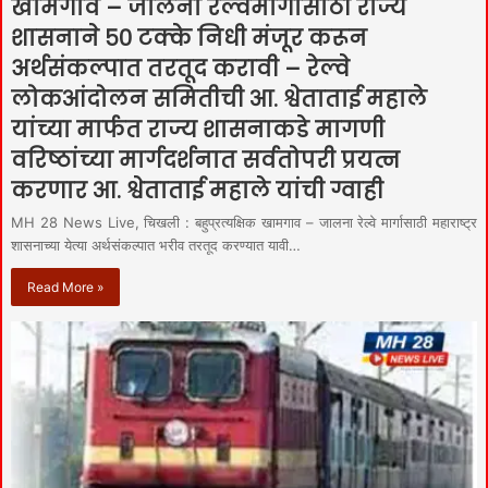
खामगाव – जालना रेल्वेमार्गासाठी राज्य
शासनाने ५० टक्के निधी मंजूर करून
अर्थसंकल्पात तरतूद करावी – रेल्वे
लोकआंदोलन समितीची आ. श्वेताताई महाले
यांच्या मार्फत राज्य शासनाकडे मागणी
वरिष्ठांच्या मार्गदर्शनात सर्वतोपरी प्रयत्न
करणार आ. श्वेताताई महाले यांची ग्वाही
MH 28 News Live, चिखली : बहुप्रत्यक्षिक खामगाव – जालना रेल्वे मार्गासाठी महाराष्ट्र
शासनाच्या येत्या अर्थसंकल्पात भरीव तरतूद करण्यात यावी…
Read More »