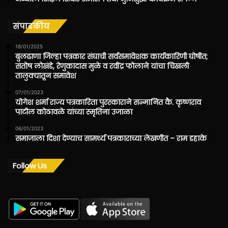
संपादकीय
18/01/2025
बुलढाणा जिल्हा पत्रकार संघाची सर्वसमावेशक कार्यकारिणी घोषीत;
संतोष लोखंडे, रेणुकादास मुळे व रवींद्र फोलाने यांचा चिखली
तालुक्यातून समावेश
07/01/2023
योगेश शर्मा राज्य पत्रकारिता पुरस्काराने सन्मानित कै. कृष्णराव
पाटील कोठावळे यांच्या स्मृतिना उजाळा
06/01/2023
समाजाला दिशा देण्याच सामर्थ्य पत्रकाराच्या लेखणीत – राम डहाके
Follow Us